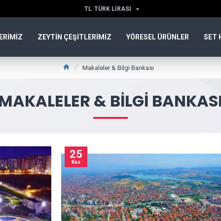
TL
TÜRK LIRASI
ERIMIZ
ZEYTIN ÇEŞITLERIMIZ
YÖRESEL ÜRÜNLER
SET 
Makaleler & Bilgi Bankası
MAKALELER & BILGI BANKAS
25
Kas