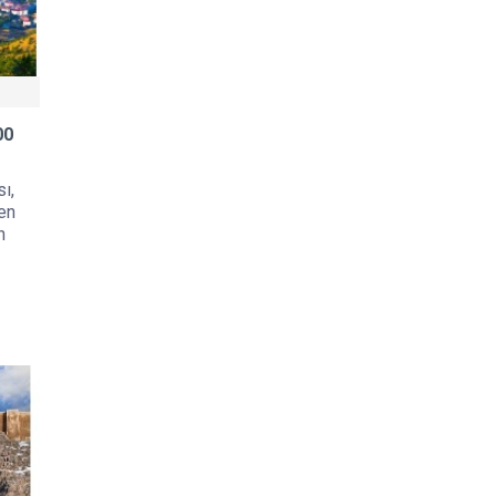
00
sı,
çen
n