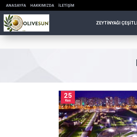
ANASAYFA
HAKKIMIZDA
İLETIŞIM
ZEYTINYAĞI ÇEŞITL
25
Kas