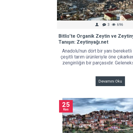
3
696
Bitlis’te Organik Zeytin ve Zeytiny
Tanışın: Zeytinyağı.net
Anadolu'nun dört bir yanı bereketli
çeşitli tarım ürünleriyle öne çıkarke
zenginliğin bir parçasıdır. Gelenek
Devamını Oku
25
Kas