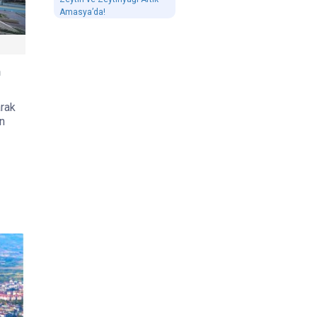
Amasya’da!
n
arak
an