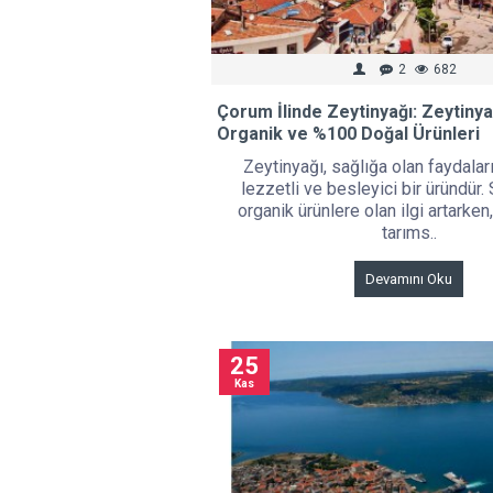
2
682
Çorum İlinde Zeytinyağı: Zeytinyağ
Organik ve %100 Doğal Ürünleri
Zeytinyağı, sağlığa olan faydaları 
lezzetli ve besleyici bir üründür. 
organik ürünlere olan ilgi artarke
tarıms..
Devamını Oku
25
Kas