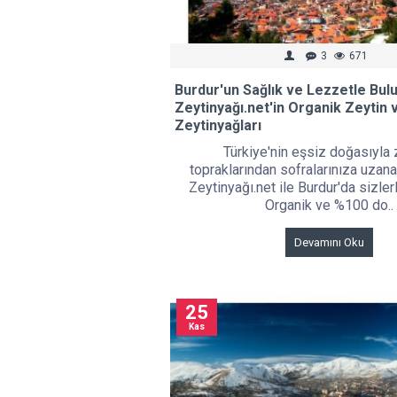
3
671
Burdur'un Sağlık ve Lezzetle Bul
Zeytinyağı.net'in Organik Zeytin 
Zeytinyağları
Türkiye'nin eşsiz doğasıyla
topraklarından sofralarınıza uzana
Zeytinyağı.net ile Burdur'da sizler
Organik ve %100 do..
Devamını Oku
25
Kas