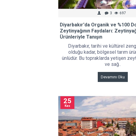
3
697
Diyarbakır'da Organik ve %100 D
Zeytinyağının Faydaları: Zeytinyağ
Ürünleriyle Tanışın
Diyarbakır, tarihi ve kültürel zeng
olduğu kadar, bölgesel tarım ürü
ünlüdür. Bu topraklarda yetişen zeyti
ve sağ..
Devamını Oku
25
Kas