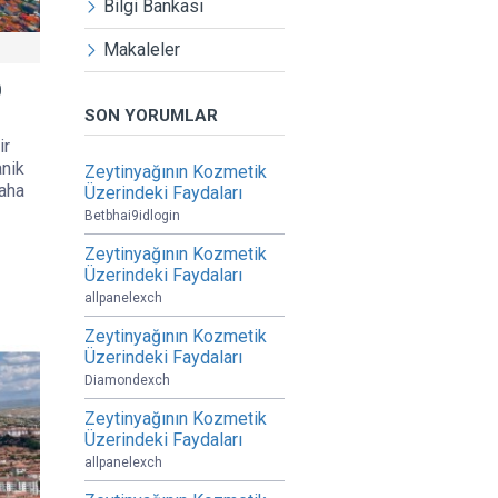
Bilgi Bankası
Makaleler
0
SON YORUMLAR
ir
anik
Zeytinyağının Kozmetik
daha
Üzerindeki Faydaları
Betbhai9idlogin
Zeytinyağının Kozmetik
Üzerindeki Faydaları
allpanelexch
Zeytinyağının Kozmetik
Üzerindeki Faydaları
Diamondexch
Zeytinyağının Kozmetik
Üzerindeki Faydaları
allpanelexch