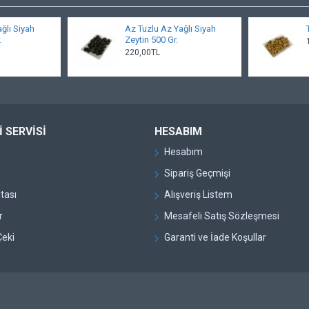
ğlı Siyah
Az Tuzlu Az Yağlı Siyah
.
Zeytin 500 Gr.
220,00TL
 SERVISI
HESABIM
Hesabım
Sipariş Geçmişi
itası
Alışveriş Listem
r
Mesafeli Satış Sözleşmesi
Çeki
Garanti ve İade Koşullar