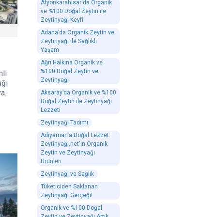
Afyonkarahisar'da Organik
ve %100 Doğal Zeytin ile
Zeytinyağı Keyfi
Adana’da Organik Zeytin ve
Zeytinyağı ile Sağlıklı
Yaşam
Ağrı Halkına Organik ve
%100 Doğal Zeytin ve
mli
Zeytinyağı
ağı
a..
Aksaray’da Organik ve %100
Doğal Zeytin ile Zeytinyağı
Lezzeti
Zeytinyağı Tadımı
Adıyaman'a Doğal Lezzet:
Zeytinyağı.net'in Organik
Zeytin ve Zeytinyağı
Ürünleri
Zeytinyağı ve Sağlık
Tüketiciden Saklanan
Zeytinyağı Gerçeği!
Organik ve %100 Doğal
Zeytin ve Zeytinyağı Artık