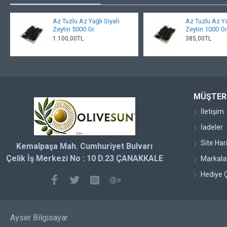
Az Tuzlu Az Yağlı Siyah
Az Tuzlu Az Ya
Zeytin 5000 Gr.
Zeytin 1000 Gr
1.100,00TL
385,00TL
MÜŞTERI
İletişim
İadeler
Site Har
Kemalpaşa Mah. Cumhuriyet Bulvarı
Çelik İş Merkezi No : 10 D.23 ÇANAKKALE
Markala
Hediye 
Ayser Bilgisayar