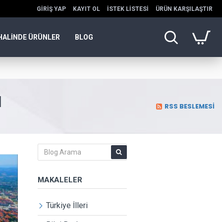
GIRIŞ YAP
KAYIT OL
İSTEK LISTESI
ÜRÜN KARŞILAŞTIR
HALINDE ÜRÜNLER
BLOG
I
RSS BESLEMESI
MAKALELER
Türkiye İlleri