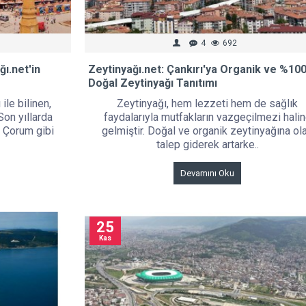
4
692
ı.net'in
Zeytinyağı.net: Çankırı'ya Organik ve %10
Doğal Zeytinyağı Tanıtımı
ile bilinen,
Zeytinyağı, hem lezzeti hem de sağlık
Son yıllarda
faydalarıyla mutfakların vazgeçilmezi hali
n, Çorum gibi
gelmiştir. Doğal ve organik zeytinyağına ol
talep giderek artarke..
Devamını Oku
25
Kas