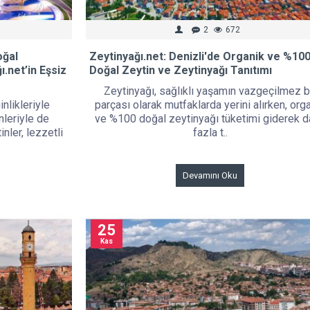
2
672
oğal
Zeytinyağı.net: Denizli'de Organik ve %10
ı.net’in Eşsiz
Doğal Zeytin ve Zeytinyağı Tanıtımı
Zeytinyağı, sağlıklı yaşamın vazgeçilmez b
inlikleriyle
parçası olarak mutfaklarda yerini alırken, org
nleriyle de
ve %100 doğal zeytinyağı tüketimi giderek 
nler, lezzetli
fazla t..
Devamını Oku
25
Kas