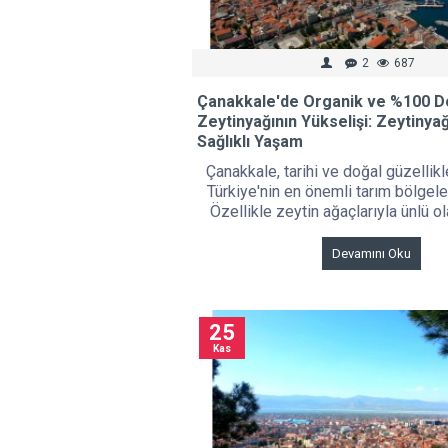
2
687
Çanakkale'de Organik ve %100 D
Zeytinyağının Yükselişi: Zeytinyağı
Sağlıklı Yaşam
Çanakkale, tarihi ve doğal güzellikle
Türkiye'nin en önemli tarım bölgeler
Özellikle zeytin ağaçlarıyla ünlü ol
Devamını Oku
25
Kas