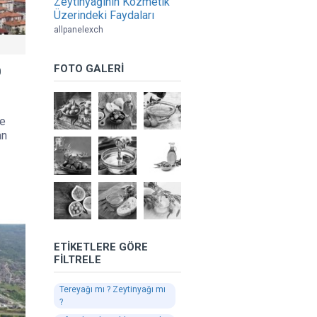
Zeytinyağının Kozmetik
Üzerindeki Faydaları
allpanelexch
FOTO GALERI
0
ne
an
ETIKETLERE GÖRE
FILTRELE
Tereyağı mı ? Zeytinyağı mı
?