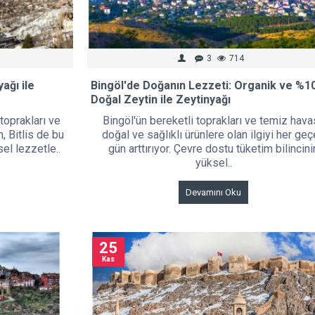
3
714
ağı ile
Bingöl'de Doğanın Lezzeti: Organik ve %1
Doğal Zeytin ile Zeytinyağı
 toprakları ve
Bingöl'ün bereketli toprakları ve temiz hava
n, Bitlis de bu
doğal ve sağlıklı ürünlere olan ilgiyi her ge
sel lezzetle..
gün arttırıyor. Çevre dostu tüketim bilincini
yüksel..
Devamını Oku
25
Kas