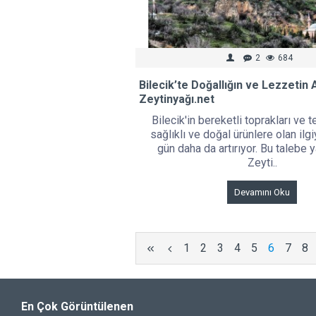
2
684
Bilecik’te Doğallığın ve Lezzetin 
Zeytinyağı.net
Bilecik'in bereketli toprakları ve 
sağlıklı ve doğal ürünlere olan ilg
gün daha da artırıyor. Bu talebe y
Zeyti..
Devamını Oku
1
2
3
4
5
6
7
8
En Çok Görüntülenen