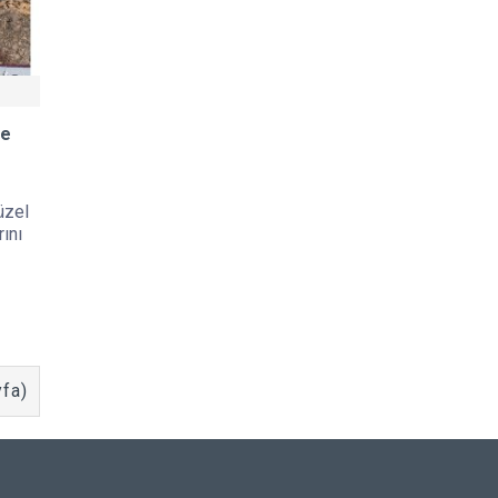
le
üzel
rını
yfa)