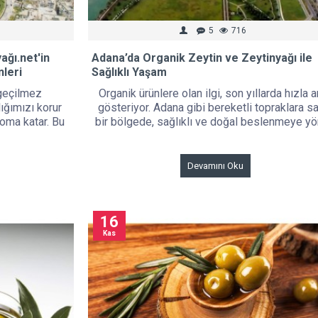
5
716
ağı.net'in
Adana’da Organik Zeytin ve Zeytinyağı ile
nleri
Sağlıklı Yaşam
zgeçilmez
Organik ürünlere olan ilgi, son yıllarda hızla a
ığımızı korur
gösteriyor. Adana gibi bereketli topraklara s
oma katar. Bu
bir bölgede, sağlıklı ve doğal beslenmeye yön
Devamını Oku
16
Kas