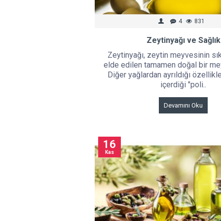
4
831
Zeytinyağı ve Sağlık
Zeytinyağı, zeytin meyvesinin sı
elde edilen tamamen doğal bir me
Diğer yağlardan ayrıldığı özellikl
içerdiği "poli..
Devamını Oku
16
Kas