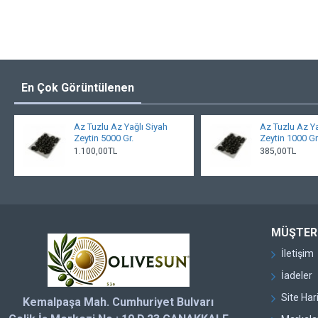
En Çok Görüntülenen
Az Tuzlu Az Yağlı Siyah
Az Tuzlu Az Ya
Zeytin 5000 Gr.
Zeytin 1000 Gr
1.100,00TL
385,00TL
MÜŞTERI
İletişim
İadeler
Site Har
Kemalpaşa Mah. Cumhuriyet Bulvarı