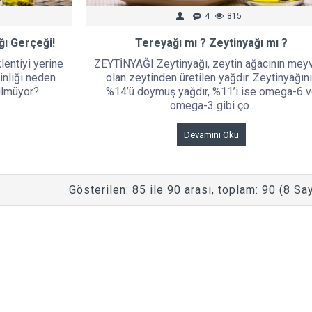
4
815
ğı Gerçeği!
Tereyağı mı ? Zeytinyağı mı ?
lentiyi yerine
ZEYTİNYAĞI Zeytinyağı, zeytin ağacının mey
ginliği neden
olan zeytinden üretilen yağdır. Zeytinyağın
ülmüyor?
%14’ü doymuş yağdır, %11’i ise omega-6 
omega-3 gibi ço..
Devamını Oku
Gösterilen: 85 ile 90 arası, toplam: 90 (8 Sa