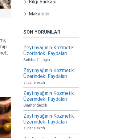
Bilgi Bankası
Makaleler
SON YORUMLAR
rtış
ahip
Zeytinyağının Kozmetik
el..
Üzerindeki Faydaları
Betbhai9idlogin
Zeytinyağının Kozmetik
Üzerindeki Faydaları
allpanelexch
Zeytinyağının Kozmetik
Üzerindeki Faydaları
Diamondexch
Zeytinyağının Kozmetik
Üzerindeki Faydaları
allpanelexch