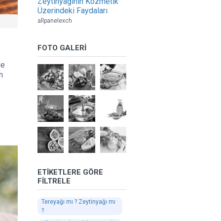
Zeytinyağının Kozmetik
Üzerindeki Faydaları
allpanelexch
FOTO GALERI
de
n
ETIKETLERE GÖRE
FILTRELE
Tereyağı mı ? Zeytinyağı mı
?