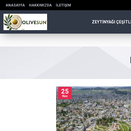
ANASAYFA
HAKKIMIZDA
İLETIŞIM
ZEYTINYAĞI ÇEŞITL
25
Kas