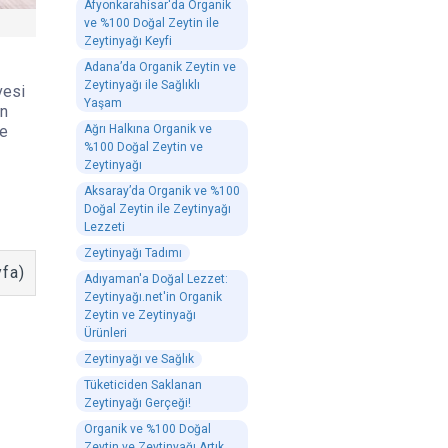
Afyonkarahisar'da Organik
ve %100 Doğal Zeytin ile
Zeytinyağı Keyfi
Adana’da Organik Zeytin ve
Zeytinyağı ile Sağlıklı
vesi
Yaşam
ın
ve
Ağrı Halkına Organik ve
%100 Doğal Zeytin ve
Zeytinyağı
Aksaray’da Organik ve %100
Doğal Zeytin ile Zeytinyağı
Lezzeti
Zeytinyağı Tadımı
yfa)
Adıyaman'a Doğal Lezzet:
Zeytinyağı.net'in Organik
Zeytin ve Zeytinyağı
Ürünleri
Zeytinyağı ve Sağlık
Tüketiciden Saklanan
Zeytinyağı Gerçeği!
Organik ve %100 Doğal
Zeytin ve Zeytinyağı Artık