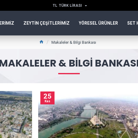
TL
TÜRK LIRASI
ERIMIZ
ZEYTIN ÇEŞITLERIMIZ
YÖRESEL ÜRÜNLER
SET 
Makaleler & Bilgi Bankası
MAKALELER & BILGI BANKAS
25
Kas