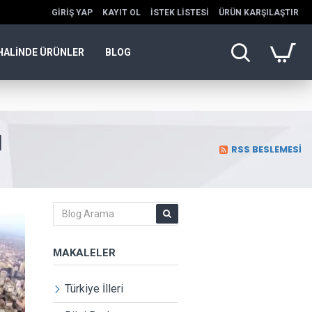
GIRIŞ YAP
KAYIT OL
İSTEK LISTESI
ÜRÜN KARŞILAŞTIR
HALINDE ÜRÜNLER
BLOG
I
RSS BESLEMESI
MAKALELER
Türkiye İlleri