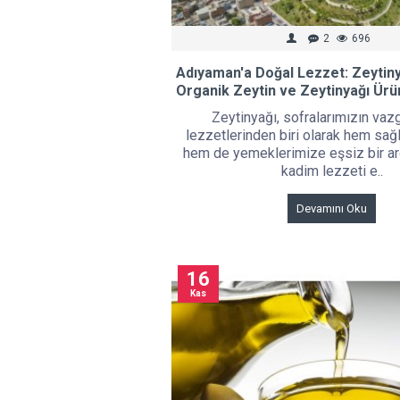
2
696
Adıyaman'a Doğal Lezzet: Zeytiny
Organik Zeytin ve Zeytinyağı Ürü
Zeytinyağı, sofralarımızın va
lezzetlerinden biri olarak hem sağl
hem de yemeklerimize eşsiz bir ar
kadim lezzeti e..
Devamını Oku
16
Kas