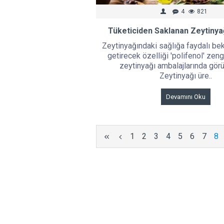
4
821
Tüketiciden Saklanan Zeytinya
Zeytinyağındaki sağlığa faydalı bek
getirecek özelliği 'polifenol' zen
zeytinyağı ambalajlarında gör
Zeytinyağı üre..
Devamını Oku
1
2
3
4
5
6
7
8