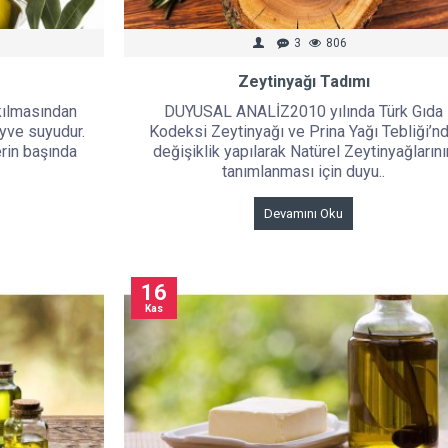
3
806
Zeytinyağı Tadımı
kılmasından
DUYUSAL ANALİZ2010 yılında Türk Gıda
yve suyudur.
Kodeksi Zeytinyağı ve Prina Yağı Tebliği’n
erin başında
değişiklik yapılarak Natürel Zeytinyağlarını
tanımlanması için duyu..
Devamını Oku
16
Kas