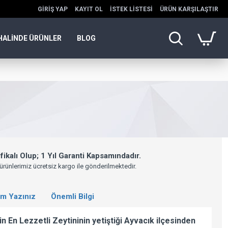
GIRIŞ YAP
KAYIT OL
İSTEK LISTESI
ÜRÜN KARŞILAŞTIR
HALINDE ÜRÜNLER
BLOG
ikalı Olup; 1 Yıl Garanti Kapsamındadır.
ürünlerimiz ücretsiz kargo ile gönderilmektedir.
m Yazınız
Önemli Bilgi
in En Lezzetli Zeytininin yetiştiği Ayvacık ilçesinden