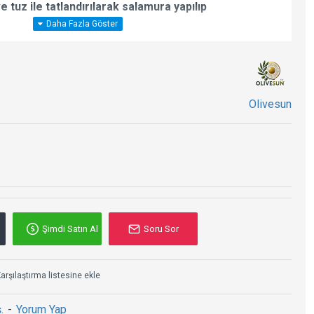
 tuz ile tatlandırılarak salamura yapılıp
lir. Salamura halindedir.
zetlidir. Gerçek zeytin yemenin tadına varacaksınız.
oğal ( çekirdekli )
Olivesun
Şimdi Satın Al
Soru Sor
arşılaştırma listesine ekle
.
-
Yorum Yap