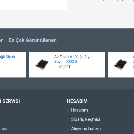
er
En Çok Görüntülenen
ğlı Siyah
Az Tuzlu Az Yağlı Siyah
Zeytin 5000 Gr.
1.100,00TL
 SERVISI
HESABIM
Hesabım
Sipariş Geçmişi
itası
Alışveriş Listem