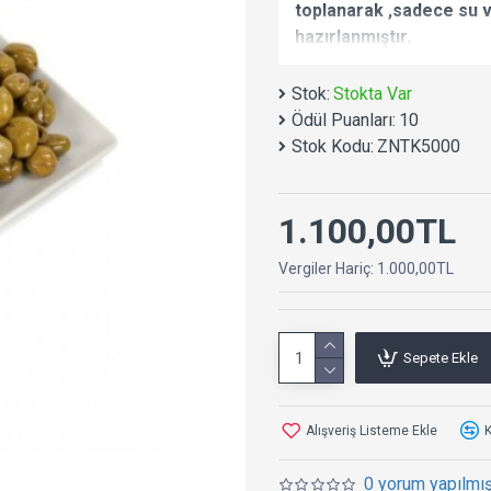
toplanarak ,sadece su ve
hazırlanmıştır.
2 yıl sorunsuz saklanabi
Stok:
Stokta Var
Etli ,diri ve müthiş lez
Ödül Puanları:
10
Stok Kodu:
ZNTK5000
Taş Kırma Yeşil Zeytin D
1.100,00TL
Vergiler Hariç: 1.000,00TL
Sepete Ekle
Alışveriş Listeme Ekle
K
0 yorum yapılmış