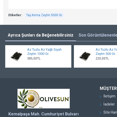
Etiketler:
Taş Kırma Zeytin 5000 Gr.
Ayrıca Şunları da Beğenebilirsiniz
Son Görüntülenenl
Az Tuzlu Az Yağlı Siyah
Az Tuzlu Az Ya
Zeytin 1000 Gr.
Zeytin 500 Gr.
385,00TL
220,00TL
MÜŞTERI
İletişim
İadeler
Site Har
Kemalpaşa Mah. Cumhuriyet Bulvarı