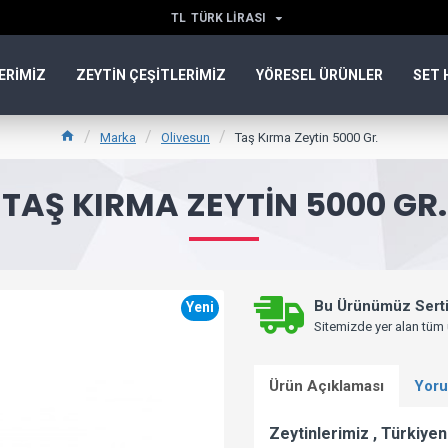
TL
TÜRK LIRASI
ERIMIZ
ZEYTIN ÇEŞITLERIMIZ
YÖRESEL ÜRÜNLER
SET 
Marka
Olivesun
Taş Kırma Zeytin 5000 Gr.
TAŞ KIRMA ZEYTIN 5000 GR.
Bu Ürünümüz Sertif
Yeni
Sitemizde yer alan tüm 
Ürün Açıklaması
Yoru
Zeytinlerimiz , Türkiyen