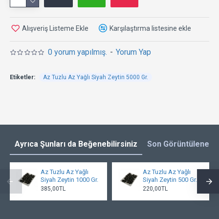
Alışveriş Listeme Ekle
Karşılaştırma listesine ekle
0 yorum yapılmış.
-
Yorum Yap
Etiketler:
Az Tuzlu Az Yağlı Siyah Zeytin 5000 Gr.
Ayrıca Şunları da Beğenebilirsiniz
Son Görüntülenenl
Az Tuzlu Az Yağlı
Az Tuzlu Az Yağlı
Siyah Zeytin 1000 Gr.
Siyah Zeytin 500 Gr.
385,00TL
220,00TL