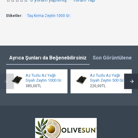
Etiketler:
Taş Kırma Zeytin 1000 Gr.
Ayrıca Şunları da Beğenebilirsiniz
Son Görüntülenenl
Az Tuzlu Az Yağlı
Az Tuzlu Az Yağlı
Siyah Zeytin 1000 Gr.
Siyah Zeytin 500 Gr.
385,00TL
220,00TL