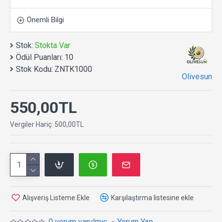
2 yıl sorunsuz saklanabilir. Salamura halindedir.
Etli ,diri ve müthiş lezzetlidir. Gerçek zeytin
Önemli Bilgi
yemenin tadına varacaksınız.
Stok:
Stokta Var
Taş Kırma Yeşil Zeytin Doğal ( çekirdekli )
Ödül Puanları:
10
Stok Kodu:
ZNTK1000
Olivesun
550,00TL
Vergiler Hariç: 500,00TL
Alışveriş Listeme Ekle
Karşılaştırma listesine ekle
0 yorum yapılmış.
-
Yorum Yap