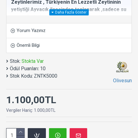
Zeytinlerimiz , Türkiyenin En Lezzetli Zeytininin
yetiştiği Ayvacık ilçesinden toplanarak ,sadece su
ve tuz ile tatlandırılarak salamura yapılıp
hazırlanmıştır.
Yorum Yazınız
2 yıl sorunsuz saklanabilir. Salamura halindedir.
Etli ,diri ve müthiş lezzetlidir. Gerçek zeytin
Önemli Bilgi
yemenin tadına varacaksınız.
Stok:
Stokta Var
Taş Kırma Yeşil Zeytin Doğal ( çekirdekli )
Ödül Puanları:
10
Stok Kodu:
ZNTK5000
Olivesun
1.100,00TL
Vergiler Hariç: 1.000,00TL