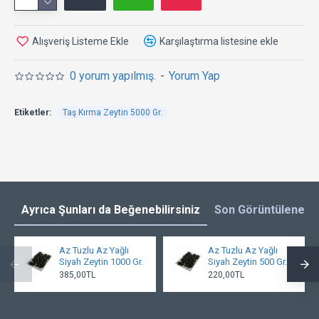
Alışveriş Listeme Ekle
Karşılaştırma listesine ekle
0 yorum yapılmış.
-
Yorum Yap
Etiketler:
Taş Kırma Zeytin 5000 Gr.
Ayrıca Şunları da Beğenebilirsiniz
Son Görüntülenenl
Az Tuzlu Az Yağlı
Az Tuzlu Az Yağlı
Siyah Zeytin 1000 Gr.
Siyah Zeytin 500 Gr.
385,00TL
220,00TL