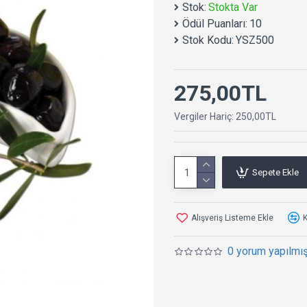
Stok:
Stokta Var
Enerji ve Vitamin Depos
Ödül Puanları:
10
Stok Kodu:
YSZ500
Yağlı Siyah Zeytin sadece 
eksik edilmemesi gereken 
275,00TL
gereken karbonhidrat Omeg
magnezyum potasyum bakır
Vergiler Hariç: 250,00TL
fiyatı ile de bütçenize dos
Sepete Ekle
Alışveriş Listeme Ekle
K
0 yorum yapılmış