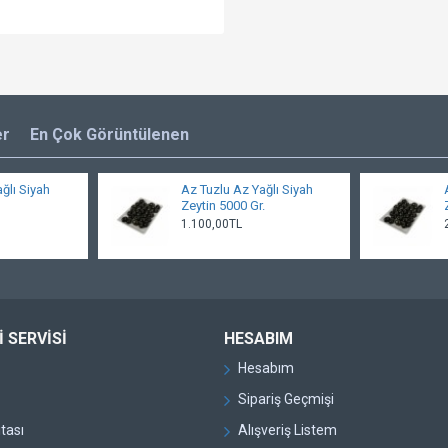
er
En Çok Görüntülenen
ğlı Siyah
Az Tuzlu Az Yağlı Siyah
Zeytin 5000 Gr.
1.100,00TL
 SERVISI
HESABIM
Hesabım
Sipariş Geçmişi
itası
Alışveriş Listem