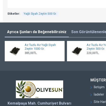
Etiketler:
Yağlı Siyah Zeytin 500 Gr.
Ayrıca Şunları da Beğenebilirsiniz
Son Görüntülenenl
Az Tuzlu Az Yağlı Siyah
Az Tuzlu Az Ya
Zeytin 1000 Gr.
Zeytin 500 Gr.
385,00TL
220,00TL
MÜŞTERI
İletişim
İadeler
Site Har
Kemalpaşa Mah. Cumhuriyet Bulvarı