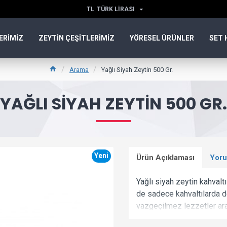
TL
TÜRK LIRASI
ERIMIZ
ZEYTIN ÇEŞITLERIMIZ
YÖRESEL ÜRÜNLER
SET 
Arama
Yağlı Siyah Zeytin 500 Gr.
YAĞLI SIYAH ZEYTIN 500 GR.
Yeni
Ürün Açıklaması
Yoru
Yağlı siyah zeytin kahvalt
de sadece kahvaltılarda d
vazgeçilmez lezzetler ara