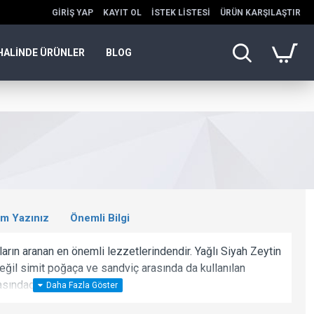
GIRIŞ YAP
KAYIT OL
İSTEK LISTESI
ÜRÜN KARŞILAŞTIR
HALINDE ÜRÜNLER
BLOG
m Yazınız
Önemli Bilgi
ıların aranan en önemli lezzetlerindendir. Yağlı Siyah Zeytin
eğil simit poğaça ve sandviç arasında da kullanılan
sındadır.